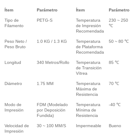
Ítem
Parámetro
Ítem
Parámetro
Tipo de
PETG-S
Temperatura
230 ~ 250
Filamento
de Impresión
℃
Recomendada
Peso Neto /
1.0 KG / 1.3 KG
Temperatura
50 ~ 80 ℃
Peso Bruto
de Plataforma
Recomendada
Longitud
340 Metros/Rollo
Temperatura
85 ℃
de Transición
Vítrea
Diámetro
1.75 MM
Temperatura
70 ℃
Máxima de
Resistencia
Modo de
FDM (Modelado
Temperatura
-40 ℃
Impresión
por Deposición
Mínima de
Fundida)
Resistencia
Velocidad de
30 ~ 100 MM/S
Impermeable
Bueno
Impresión