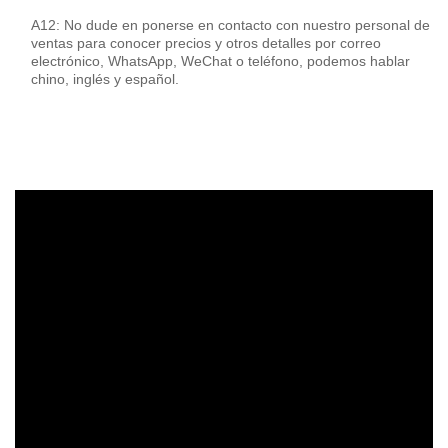
A12: No dude en ponerse en contacto con nuestro personal de
ventas para conocer precios y otros detalles por correo
electrónico, WhatsApp, WeChat o teléfono, podemos hablar
chino, inglés y español.