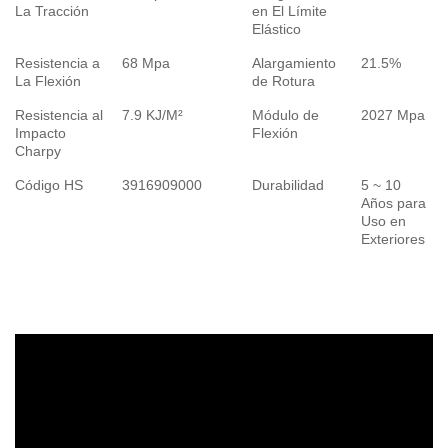
La Tracción
en El Límite
Elástico
Resistencia a
68 Mpa
Alargamiento
21.5%
La Flexión
de Rotura
Resistencia al
7.9 KJ/M²
Módulo de
2027 Mpa
Impacto
Flexión
Charpy
Código HS
3916909000
Durabilidad
5 ~ 10
Años para
Uso en
Exteriores