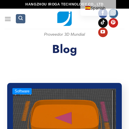
HANGZHOU IROGA TECHNOLOGY CO., LTD
Spanish
Proveedor 3D Mundial
Blog
Software