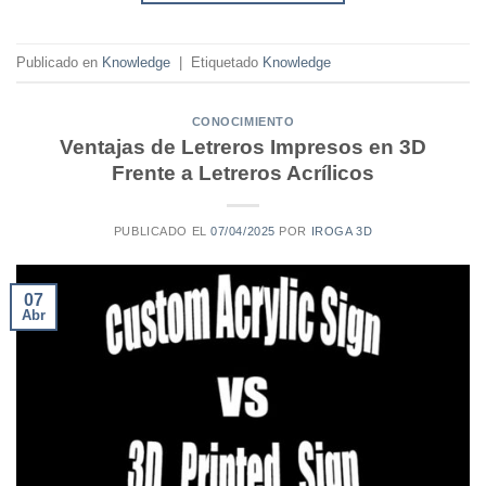
Publicado en
Knowledge
|
Etiquetado
Knowledge
CONOCIMIENTO
Ventajas de Letreros Impresos en 3D
Frente a Letreros Acrílicos
PUBLICADO EL
07/04/2025
POR
IROGA 3D
07
Abr