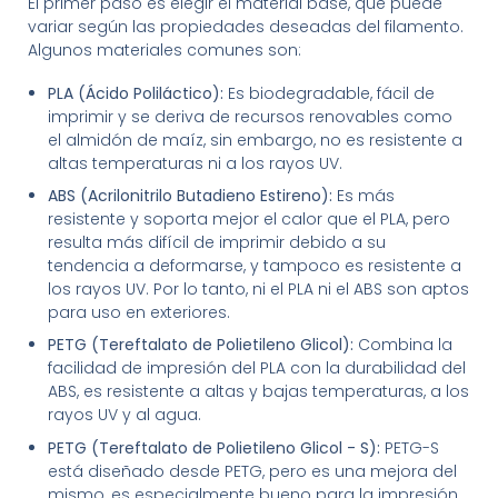
El primer paso es elegir el material base, que puede
variar según las propiedades deseadas del filamento.
Algunos materiales comunes son:
PLA (Ácido Poliláctico):
Es biodegradable, fácil de
imprimir y se deriva de recursos renovables como
el almidón de maíz, sin embargo, no es resistente a
altas temperaturas ni a los rayos UV.
ABS (Acrilonitrilo Butadieno Estireno):
Es más
resistente y soporta mejor el calor que el PLA, pero
resulta más difícil de imprimir debido a su
tendencia a deformarse, y tampoco es resistente a
los rayos UV. Por lo tanto, ni el PLA ni el ABS son aptos
para uso en exteriores.
PETG (Tereftalato de Polietileno Glicol):
Combina la
facilidad de impresión del PLA con la durabilidad del
ABS, es resistente a altas y bajas temperaturas, a los
rayos UV y al agua.
PETG (Tereftalato de Polietileno Glicol - S):
PETG-S
está diseñado desde PETG, pero es una mejora del
mismo, es especialmente bueno para la impresión