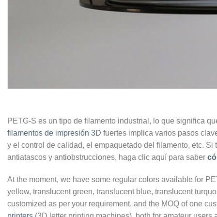
PETG-S es un tipo de filamento industrial, lo que significa qu
filamentos de impresión 3D
fuertes implica varios pasos clave
y el control de calidad, el empaquetado del filamento, etc. S
antiatascos y antiobstrucciones, haga clic aquí para saber
có
At the moment, we have some regular colors available for PET
yellow, translucent green, translucent blue, translucent turquo
customized as per your requirement, and the MOQ of one cus
printers
(3D letter printing machines), both for amateur users 