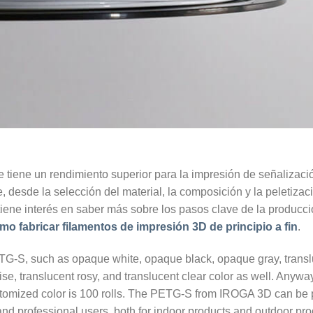
e tiene un rendimiento superior para la impresión de señalizació
, desde la selección del material, la composición y la peletizaci
i tiene interés en saber más sobre los pasos clave de la produc
mo fabricar filamentos de impresión 3D de principio a fin
.
G-S, such as opaque white, opaque black, opaque gray, transluc
ise, translucent rosy, and translucent clear color as well. Anyway
tomized color is 100 rolls. The PETG-S from IROGA 3D can be p
and professional users, both for indoor products and outdoor pro