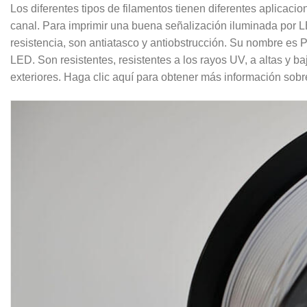
Los diferentes tipos de filamentos tienen diferentes aplicaci
canal. Para imprimir una buena señalización iluminada por LE
resistencia, son antiatasco y antiobstrucción. Su nombre es 
LED. Son resistentes, resistentes a los rayos UV, a altas y
exteriores. Haga clic aquí para obtener más información sob